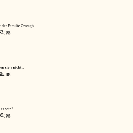
t der Familie Orszagh
n sie´s nicht...
es sein?