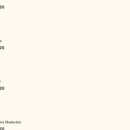
m
e
den Hradschin