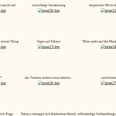
 taucht auf
vorsichtige Annäherung
skeptischer Blick f
n einem Thing
Ärger auf Tshaya
"Bitte mehr auf die Mask
?"
die Tremere stehen etwas abseits...
... und berat
lick Prags
Tshaya schnappt sich Katharinas Handy
selbständige Verhandlunge