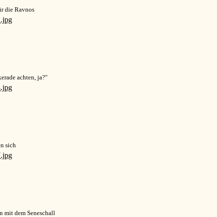
ür die Ravnos
erade achten, ja?"
en sich
n mit dem Seneschall