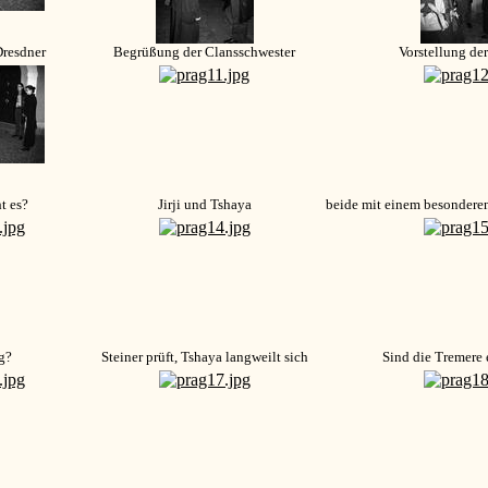
 Dresdner
Begrüßung der Clansschwester
Vorstellung de
t es?
Jirji und Tshaya
beide mit einem besonderen
g?
Steiner prüft, Tshaya langweilt sich
Sind die Tremere 