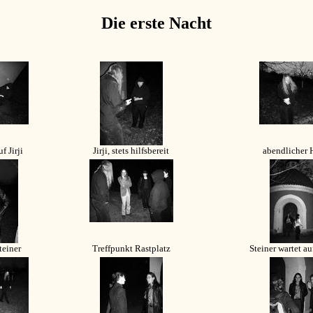
Die erste Nacht
f Jirji
Jirji, stets hilfsbereit
abendlicher
teiner
Treffpunkt Rastplatz
Steiner wartet au