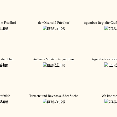
um Friedhof
der Olsanské-Friedhof
irgendwo liegt die Gruf
t den Plan
äußerste Vorsicht ist geboten
irgendwie verstehe
terhilfe
Tremere und Ravnos auf der Suche
Wo könnte 