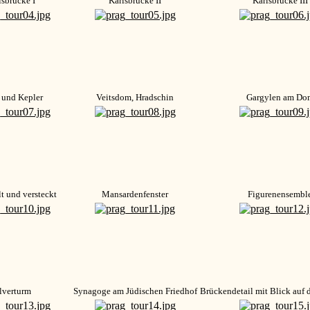
lsbrücke I
Karlsbrücke II
Karlsbrücke III
 und Kepler
Veitsdom, Hradschin
Gargylen am Do
t und versteckt
Mansardenfenster
Figurenensembl
lverturm
Synagoge am Jüdischen Friedhof
Brückendetail mit Blick auf 