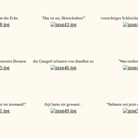
um die Ecke
"Das ist sie, Herrschaften!"
vorsichtiges Schleich
erneutes Beraten
die Gangrel schauen von draußen zu
"Was treibe
ht sie niemand!"
Jirji hatte sie gewarnt...
"Nehmen wir jetzt 